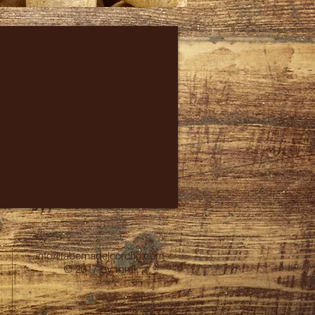
info@tabernadelcorcho.com
© 2017 by mml
.