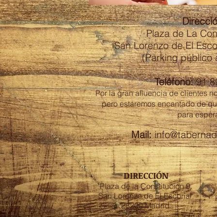
Direcció
Plaza de La Cons
San Lorenzo de El Esco
(Parking público 
Teléfono:
91 8
Por la gran afluencia de clientes 
pero estaremos encantado de que
para espera
Mail:
info@taberna
DIRECCIÓN
Plaza de la Constitución 9.
San Lorenzo de
El Escorial.
28200 Madrid.