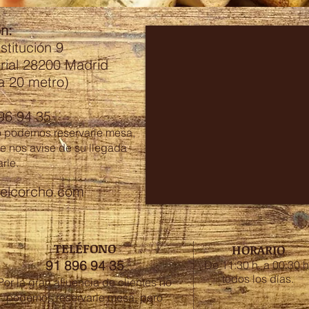
n:
titución 9
rial 28200 Madrid
a 20 metro)
96 94 35
no podemos reservarle mesa,
 nos avise de su llegada
rle.
delcorcho.com
TELÉFONO
HORARIO
91 896 94 35
De 11:30 h. a 00:30 h
todos los días.
Por la gran afluencia de clientes no
podemos reservarle mesa, pero